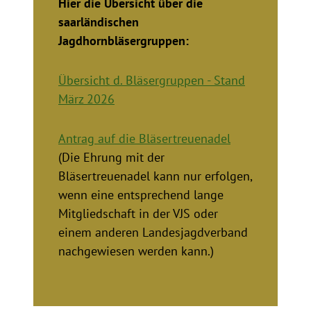
Hier die Übersicht über die
saarländischen
Jagdhornbläsergruppen:
Übersicht d. Bläsergruppen - Stand
März 2026
Antrag auf die Bläsertreuenadel
(Die Ehrung mit der
Bläsertreuenadel kann nur erfolgen,
wenn eine entsprechend lange
Mitgliedschaft in der VJS oder
einem anderen Landesjagdverband
nachgewiesen werden kann.)