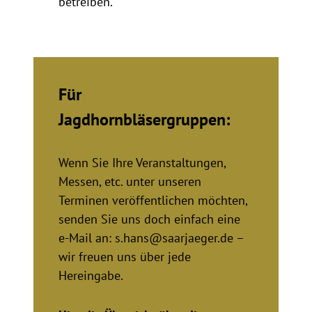
betreiben.
Für
Jagdhornbläsergruppen:
Wenn Sie Ihre Veranstaltungen,
Messen, etc. unter unseren
Terminen veröffentlichen möchten,
senden Sie uns doch einfach eine
e-Mail an: s.hans@saarjaeger.de –
wir freuen uns über jede
Hereingabe.