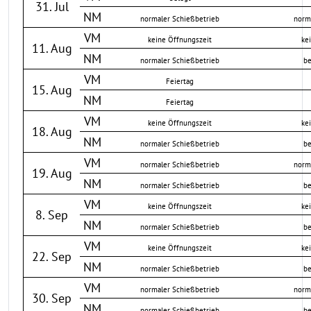
31. Jul
NM
normaler Schießbetrieb
norm
VM
keine Öffnungszeit
ke
11. Aug
NM
normaler Schießbetrieb
be
VM
Feiertag
15. Aug
NM
Feiertag
VM
keine Öffnungszeit
ke
18. Aug
NM
normaler Schießbetrieb
be
VM
normaler Schießbetrieb
norm
19. Aug
NM
normaler Schießbetrieb
be
VM
keine Öffnungszeit
ke
8. Sep
NM
normaler Schießbetrieb
be
VM
keine Öffnungszeit
ke
22. Sep
NM
normaler Schießbetrieb
be
VM
normaler Schießbetrieb
norm
30. Sep
NM
normaler Schießbetrieb
be