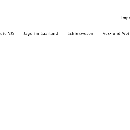
Imp
die VJS
Jagd im Saarland
Schießwesen
Aus- und Wei
5.2026