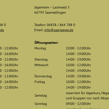
5
Jägerheim – Lachwald 5
66793 Saarwellingen
88 0
Telefon: 06838 / 864 788 0
.de
Email:
info@saarjaeger.de
Öffnungszeiten:
0 - 12:00Uhr
Montag
10:00 - 12:00Uhr
0 - 16:00Uhr
14:00 - 19:00Uhr
0 - 12:00Uhr
Dienstag
14:00 - 19:00Uhr
0 - 16:00Uhr
Mittwoch
10:00 - 12:00Uhr
0 - 12:00Uhr
14:00 - 19:00Uhr
0 - 12:00Uhr
Donnerstag
14:00 - 19:00Uhr
0 - 16:00Uhr
Freitag
10:00 - 12:00Uhr
0 - 12:00Uhr
14:00 - 19:00Uhr
reserviert für Jägerkurs, Heg
Samstag
und Gruppen nur nach Absp
Sonntag
09:00 - 12:00Uhr