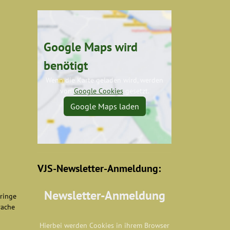
Google Maps wird
benötigt
Wenn die Karte geladen wird, werden
von
Google Cookies
gesetzt.
Google Maps laden
VJS-Newsletter-Anmeldung:
Newsletter-Anmeldung
eringe
rache
Hierbei werden Cookies in ihrem Browser