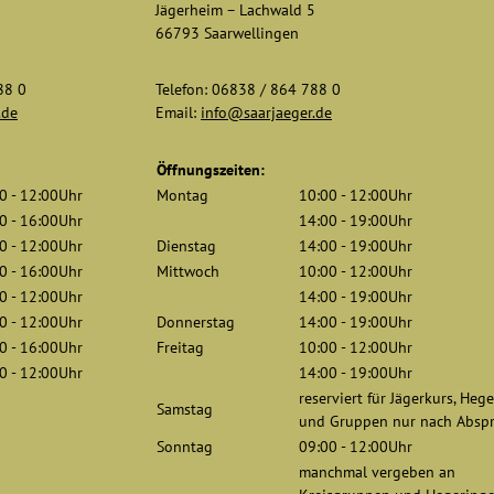
5
Jägerheim – Lachwald 5
66793 Saarwellingen
88 0
Telefon: 06838 / 864 788 0
.de
Email:
info@saarjaeger.de
Öffnungszeiten:
0 - 12:00Uhr
Montag
10:00 - 12:00Uhr
0 - 16:00Uhr
14:00 - 19:00Uhr
0 - 12:00Uhr
Dienstag
14:00 - 19:00Uhr
0 - 16:00Uhr
Mittwoch
10:00 - 12:00Uhr
0 - 12:00Uhr
14:00 - 19:00Uhr
0 - 12:00Uhr
Donnerstag
14:00 - 19:00Uhr
0 - 16:00Uhr
Freitag
10:00 - 12:00Uhr
0 - 12:00Uhr
14:00 - 19:00Uhr
reserviert für Jägerkurs, Heg
Samstag
und Gruppen nur nach Absp
Sonntag
09:00 - 12:00Uhr
manchmal vergeben an