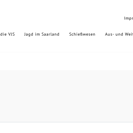
Imp
die VJS
Jagd im Saarland
Schießwesen
Aus- und Wei