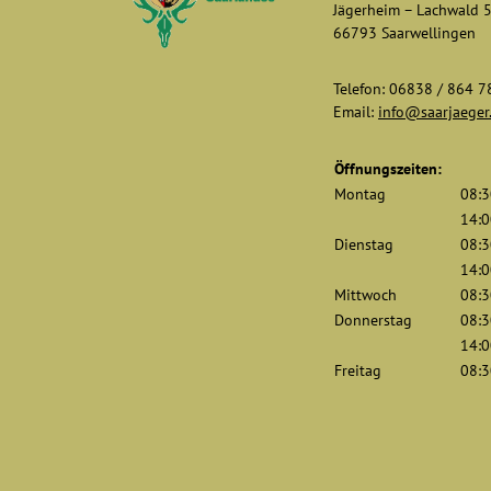
Jägerheim – Lachwald 
66793 Saarwellingen
Telefon: 06838 / 864 7
Email:
info@saarjaeger
Öffnungszeiten:
Montag
08:3
14:0
Dienstag
08:3
14:0
Mittwoch
08:3
Donnerstag
08:3
14:0
Freitag
08:3