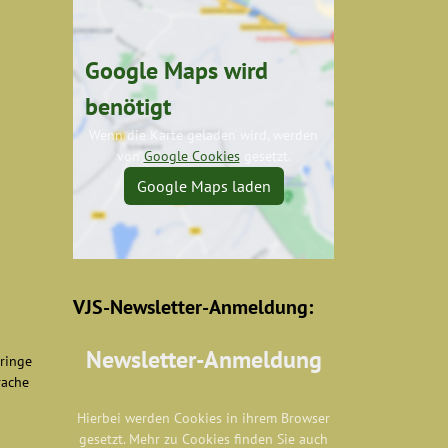
Google Maps wird
benötigt
Wenn die Karte geladen wird, werden
von
Google Cookies
gesetzt.
Google Maps laden
VJS-Newsletter-Anmeldung:
Newsletter-Anmeldung
eringe
rache
Hierbei werden Cookies in ihrem Browser
gesetzt. Mehr zu Cookies finden Sie auch