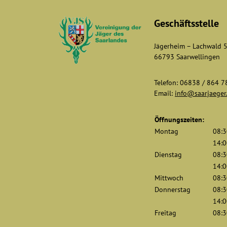
Geschäftsstelle
Jägerheim – Lachwald 
66793 Saarwellingen
Telefon: 06838 / 864 7
Email:
info@saarjaeger
Öffnungszeiten:
Montag
08:3
14:0
Dienstag
08:3
14:0
Mittwoch
08:3
Donnerstag
08:3
14:0
Freitag
08:3